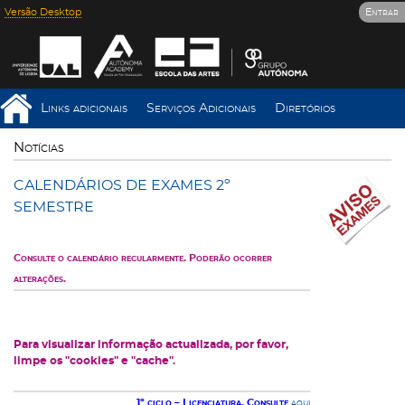
Versão Desktop
Entrar
Links adicionais
Serviços Adicionais
Diretórios
Notícias
CALENDÁRIOS DE EXAMES 2º
SEMESTRE
Consulte o calendário regularmente. Poderão ocorrer
alterações.
Para visualizar informação actualizada, por favor,
limpe os "cookies" e "cache".
1º ciclo – Licenciatura. Consulte
aqui