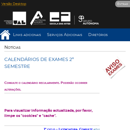
Versão Desktop
Entrar
Links adicionais
Serviços Adicionais
Diretórios
Notícias
CALENDÁRIOS DE EXAMES 2º
SEMESTRE
Consulte o calendário regularmente. Poderão ocorrer
alterações.
Para visualizar informação actualizada, por favor,
limpe os "cookies" e "cache".
1º ciclo – Licenciatura. Consulte
aqui