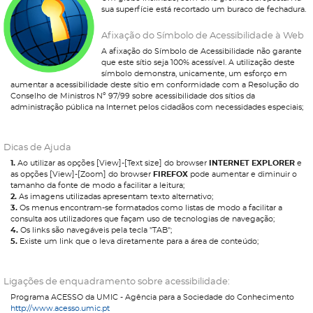
sua superfície está recortado um buraco de fechadura.
Afixação do Símbolo de Acessibilidade à Web
A afixação do Símbolo de Acessibilidade não garante
que este sítio seja 100% acessível. A utilização deste
símbolo demonstra, unicamente, um esforço em
aumentar a acessibilidade deste sítio em conformidade com a Resolução do
Conselho de Ministros Nº 97/99 sobre acessibilidade dos sítios da
administração pública na Internet pelos cidadãos com necessidades especiais;
Dicas de Ajuda
1.
Ao utilizar as opções [View]-[Text size] do browser
INTERNET EXPLORER
e
as opções [View]-[Zoom] do browser
FIREFOX
pode aumentar e diminuir o
tamanho da fonte de modo a facilitar a leitura;
2.
As imagens utilizadas apresentam texto alternativo;
3.
Os menus encontram-se formatados como listas de modo a facilitar a
consulta aos utilizadores que façam uso de tecnologias de navegação;
4.
Os links são navegáveis pela tecla "TAB";
5.
Existe um link que o leva diretamente para a área de conteúdo;
Ligações de enquadramento sobre acessibilidade:
Programa ACESSO da UMIC - Agência para a Sociedade do Conhecimento
http://www.acesso.umic.pt