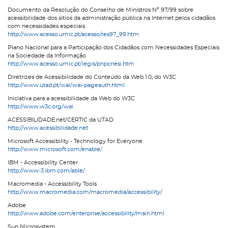
Documento da Resolução do Conselho de Ministros Nº 97/99 sobre
acessibilidade dos sítios da administração pública na Internet pelos cidadãos
com necessidades especiais
http://www.acesso.umic.pt/acesso/res97_99.htm
Plano Nacional para a Participação dos Cidadãos com Necessidades Especiais
na Sociedade da Informação
http://www.acesso.umic.pt/legis/pnpcnesi.htm
Diretrizes de Acessibilidade do Conteúdo da Web 1.0, do W3C
http://www.utad.pt/wai/wai-pageauth.html
Iniciativa para a acessibilidade da Web do W3C
http://www.w3c.org/wai
ACESSIBILIDADE.net/CERTIC da UTAD
http://www.acessibilidade.net
Microsoft Accessibility - Technology for Everyone
http://www.microsoft.com/enable/
IBM - Accessibility Center
http://www-3.ibm.com/able/
Macromedia - Accessibility Tools
http://www.macromedia.com/macromedia/accessibility/
Adobe
http://www.adobe.com/enterprise/accessibility/main.html
Sun Microsystem