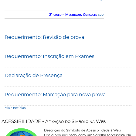
2º ciclo – Mestrado. Consulte
aqui
Requerimento: Revisão de prova
Requerimento: Inscrição em Exames
Declaração de Presença
Requerimento: Marcação para nova prova
Mais notícias
A
C
E
S
S
I
B
I
L
I
D
A
D
E
-
A
f
i
x
a
ç
ã
o
d
o
S
í
m
b
o
l
o
n
a
W
e
b
Descrição do Símbolo de Acessibilidade à Web
Um globo inclinado, com uma grelha sobreposta. Na